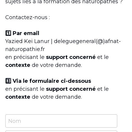
sujets liés à la formation des naturopathes ? 
Les écoles affiliées à l'AFNAT
Actualités
Contactez-nous :
Contact
1️⃣
 Par email
Yazied Kei Lanur | deleguegeneral(@)afnat-
naturopathie.fr
en précisant le 
support concerné
 et le 
contexte
 de votre demande.
3️⃣ Via le formulaire ci-dessous
en précisant le
 support concerné 
et le 
contexte
 de votre demande.
Nom